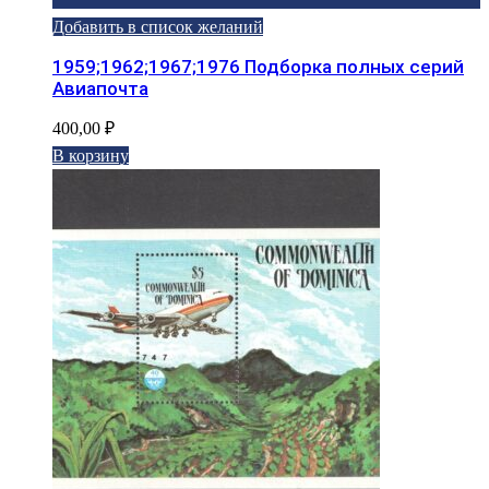
Добавить в список желаний
1959;1962;1967;1976 Подборка полных серий
Авиапочта
400,00
₽
В корзину