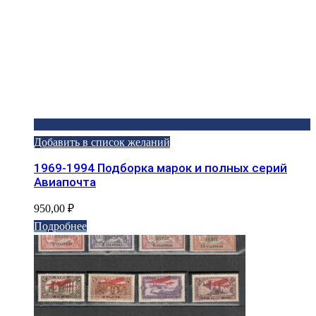
Добавить в список желаний
1969-1994 Подборка марок и полных серий
Авиапочта
950,00
₽
Подробнее