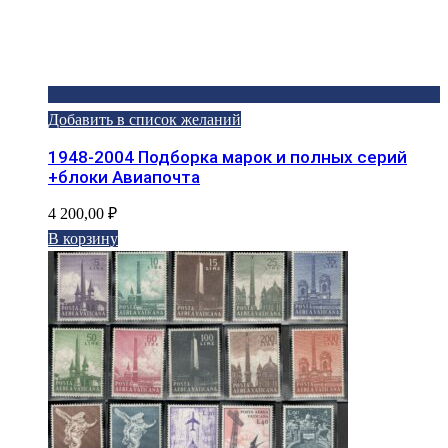
Добавить в список желаний
1948-2004 Подборка марок и полных серий
+блоки Авиапочта
4 200,00
₽
В корзину