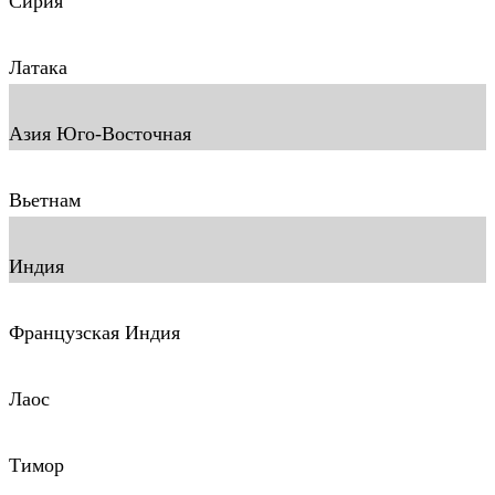
Сирия
Латака
Азия Юго-Восточная
Вьетнам
Индия
Французская Индия
Лаос
Тимор