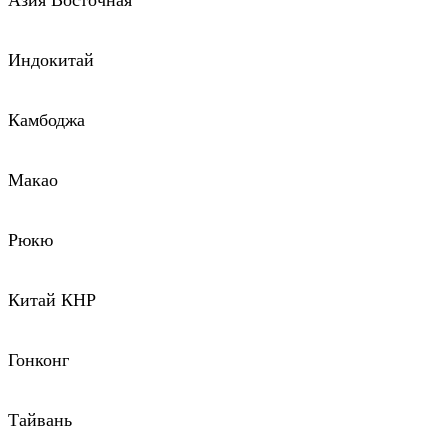
Азия Восточная
Индокитай
Камбоджа
Макао
Рюкю
Китай КНР
Гонконг
Тайвань