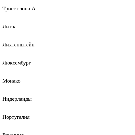
Триест зона А
Литва
Лихтенштейн
Люксембург
Монако
Нидерланды
Португалия