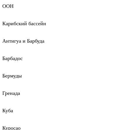
ООН
Карибский бассейн
Антигуа и Барбуда
Барбадос
Бермуды
Гренада
Куба
Куросао