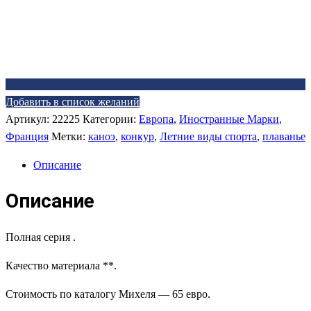
Добавить в список желаний
Артикул:
22225
Категории:
Европа
,
Иностранные Марки
,
Франция
Метки:
каноэ
,
конкур
,
Летние виды спорта
,
плаванье
Описание
Описание
Полная серия .
Качество материала **.
Стоимость по каталогу Михеля — 65 евро.