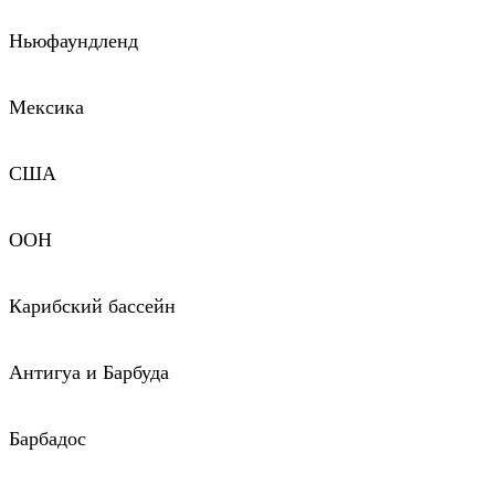
Ньюфаундленд
Мексика
США
ООН
Карибский бассейн
Антигуа и Барбуда
Барбадос