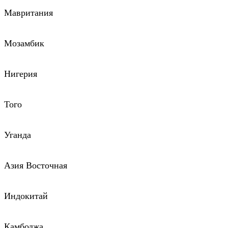
Мавритания
Мозамбик
Нигерия
Того
Уганда
Азия Восточная
Индокитай
Камбоджа