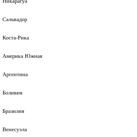
Никарагуа
Сальвадор
Коста-Рика
Америка Южная
Аргентина
Боливия
Бразилия
Венесуэла