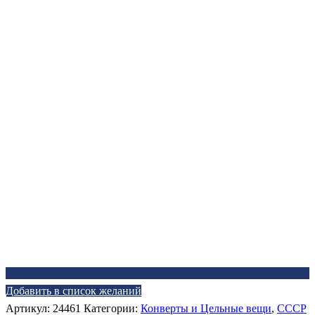
Добавить в список желаний
Артикул:
24461
Категории:
Конверты и Цельные вещи
,
СССР