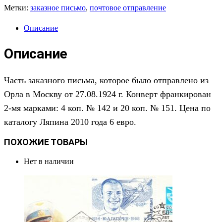
Метки:
заказное письмо
,
почтовое отправление
Описание
Описание
Часть заказного п
исьм
а
,
которое
было отправлено
из
Орла в
Москв
у
от
2
7
.0
8
.1
9
2
4
г.
Конверт франкирован
2-мя
марк
ами:
4
коп. № 1
42 и 20 коп. № 151
.
Цена по
каталогу Ляпина 2010 года
6
евро.
ПОХОЖИЕ ТОВАРЫ
Нет в наличии