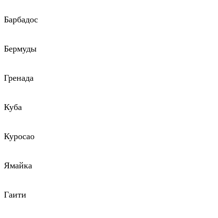
Барбадос
Бермуды
Гренада
Куба
Куросао
Ямайка
Гаити