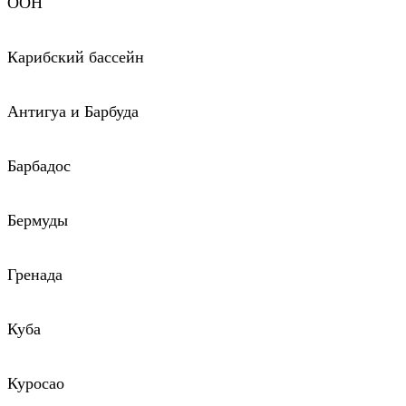
ООН
Карибский бассейн
Антигуа и Барбуда
Барбадос
Бермуды
Гренада
Куба
Куросао