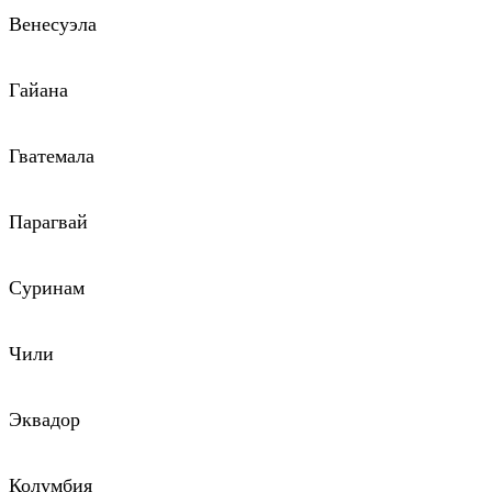
Венесуэла
Гайана
Гватемала
Парагвай
Суринам
Чили
Эквадор
Колумбия