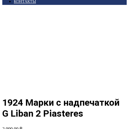
КОНТАКТЫ
Главная
/
Магазин
/
Иностранные Марки
/
Азия
Западная
/
Ливан
/ 1924 Марки с надпечаткой G Liban 2
Piasteres
1924 Марки с надпечаткой
G Liban 2 Piasteres
2 000,00
₽