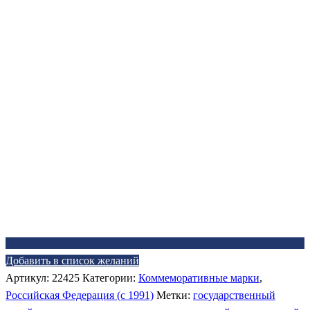
Добавить в список желаний
Артикул:
22425
Категории:
Коммеморативные марки
,
Российская Федерация (c 1991)
Метки:
государственный