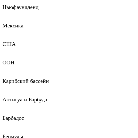
Ньюфаундленд
Мексика
США
ООН
Карибский бассейн
Антигуа и Барбуда
Барбадос
Бермуды