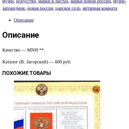
музей
,
искусство
,
марки в листах
,
марки новой россии
,
музей-
заповедник
,
новая россия
,
царское село
,
янтарная комната
Описание
Описание
Качество — MNH **.
Каталог (В. Загорский) — 600 руб.
ПОХОЖИЕ ТОВАРЫ