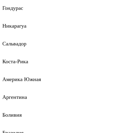
Гондурас
Никарагуа
Сальвадор
Коста-Рика
Америка Южная
Аргентина
Боливия
Бразилия