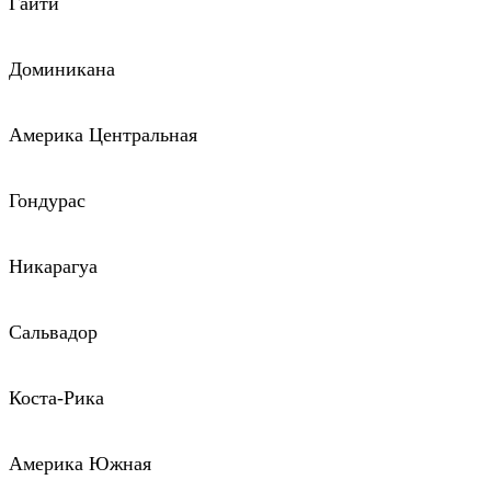
Гаити
Доминикана
Америка Центральная
Гондурас
Никарагуа
Сальвадор
Коста-Рика
Америка Южная